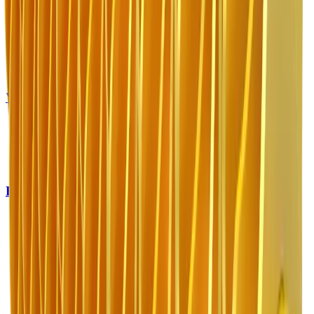
MB-G600
MB-G900
MB-G940
MB-G1000
MB-G1200
MB-G1500
ツインヘッダー
MB-R500
MB-R700
MB-R800
MB-R900
Home
製品
適用分野
特集記事
会社情報
お問い合わせ
個人情報保護方針
ご利用規約