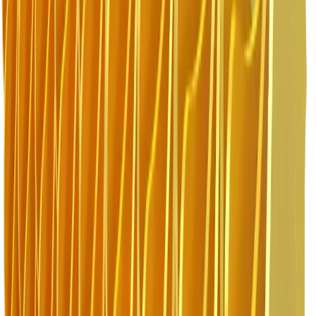
MB-HDS307
MB-HDS312
MB-HDS314
MB-HDS320
MB-HDS323
MB-HDS407
MB-HDS412
MB-HDS523
MB-HDS533
デモリッションクラッシャー
MB-P160
MB-P380
MB-PT650
MB-PT1150
MB-PT1650
グラップル
MB-G350
MB-G400
MB-G450
MB-G500