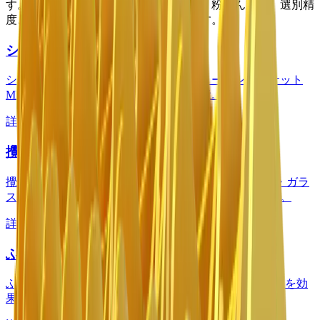
す。用途や材料に合わせて、作業効率、粉じん対策、選別精
度、切削性能、保守管理を拡張できます。
シャフトホルダー
シャフトホルダーは、ロータリースクリーニングバケット
MB-HDSシリーズ全ての機種に使用可能。
詳細を見る
攪拌用ロータリーRM
攪拌用ロータリーRMは、土や堆肥の切り返しや木炭・ガラ
ス・石膏ボードの破砕など多様な作業をおこないます。
詳細を見る
ふるい(細分)用ロータリーRE8
ふるい(細分)用ロータリーRE8は、湿った土・乾いた土を効
果的に選り分ける作業に適しています。