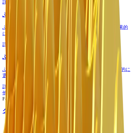
詳細を見る
ふるい用ロータリーRQ20
ふるい用ロータリーRQ20は、湿った土・乾いた土を効果的
に選り分け、土に空気を入れる作業に適しています。
詳細を見る
ふるい用ロータリーRQ8
ふるい用ロータリーRQ8は、湿った土・乾いた土を効果的に
選り分け、土に空気を入れる作業に適しています。
詳細を見る
他の動画もぜひご覧ください ->
Footer
クラッシャー
MB-C50
BF60.1