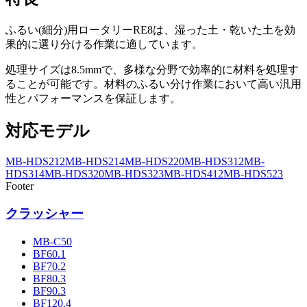
ふるい(細分)用ロータリーRE8は、湿った土・乾いた土を効
果的に選り分ける作業に適しています。
処理サイズは8.5mmで、多様な分野で効率的に材料を処理す
ることが可能です。材料のふるい分け作業において高い汎用
性とパフォーマンスを保証します。
対応モデル
MB-HDS212
MB-HDS214
MB-HDS220
MB-HDS312
MB-
HDS314
MB-HDS320
MB-HDS323
MB-HDS412
MB-HDS523
Footer
クラッシャー
MB-C50
BF60.1
BF70.2
BF80.3
BF90.3
BF120.4