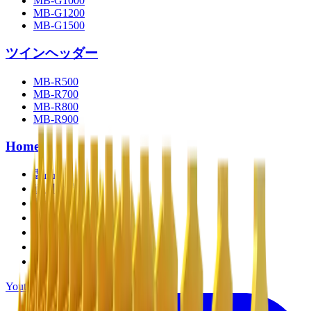
MB-G1000
MB-G1200
MB-G1500
ツインヘッダー
MB-R500
MB-R700
MB-R800
MB-R900
Home
製品
適用分野
特集記事
会社情報
お問い合わせ
個人情報保護方針
ご利用規約
Youtube