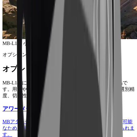
MB-L140 小型バケットクラッシャー
オプション製品
オプション製品
MB-L140
に対応するMBクラッシャーのオプション製品で
す。用途や材料に合わせて、作業効率、粉じん対策、選別精
度、切削性能、保守管理を拡張できます。
アワーメータ
MBアタッチメントの作動時間を計り、記録することが可能
なため、定期点検や作業の最適化に有益なデータが得られま
す。