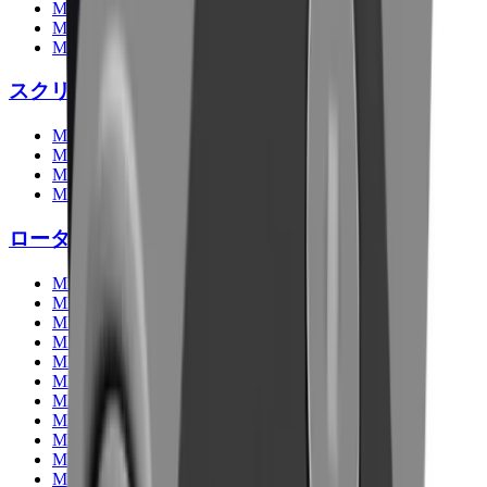
MB-L140
MB-L160
MB-L200
スクリーン
MB-S10
MB-S14
MB-S18
MB-S23
ロータリースクリーン
MB-HDS207
MB-HDS212
MB-HDS214
MB-HDS220
MB-HDS307
MB-HDS312
MB-HDS314
MB-HDS320
MB-HDS323
MB-HDS407
MB-HDS412