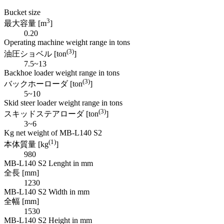
Bucket size
3
最大容量 [m
]
0.20
Operating machine weight range in tons
(3)
油圧ショベル [ton
]
7.5~13
Backhoe loader weight range in tons
(3)
バックホーローダ [ton
]
5~10
Skid steer loader weight range in tons
(3)
スキッドステアローダ [ton
]
3~6
Kg net weight of MB-L140 S2
(1)
本体質量 [kg
]
980
MB-L140 S2 Lenght in mm
全長 [mm]
1230
MB-L140 S2 Width in mm
全幅 [mm]
1530
MB-L140 S2 Height in mm