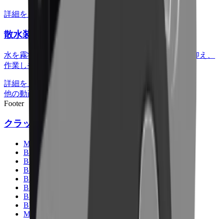
詳細を見る
散水装置
水を霧状に吹きかける散水装置です。現場の粉じんを抑え、
作業しやすい環境を整えます。
詳細を見る
他の動画もぜひご覧ください ->
Footer
クラッシャー
MB-C50
BF60.1
BF70.2
BF80.3
BF90.3
BF120.4
BF135.8
BF150.10
MB-L120