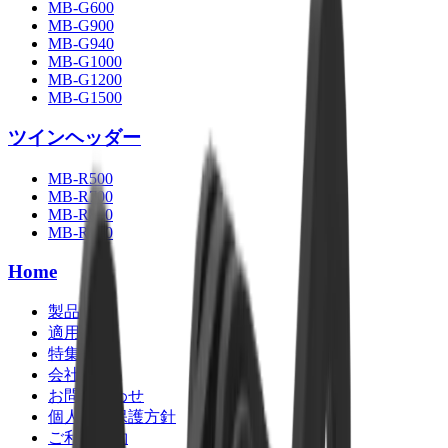
MB-G600
MB-G900
MB-G940
MB-G1000
MB-G1200
MB-G1500
ツインヘッダー
MB-R500
MB-R700
MB-R800
MB-R900
Home
製品
適用分野
特集記事
会社情報
お問い合わせ
個人情報保護方針
ご利用規約