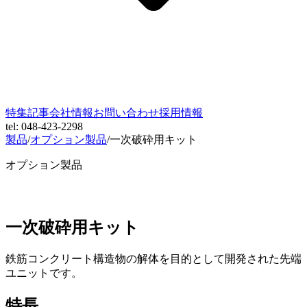
特集記事
会社情報
お問い合わせ
採用情報
tel: 048-423-2298
製品
/
オプション製品
/
一次破砕用キット
オプション製品
一次破砕用キット
鉄筋コンクリート構造物の解体を目的として開発された先端
ユニットです。
特長