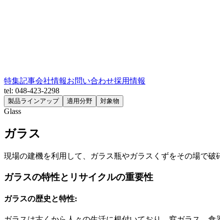
特集記事
会社情報
お問い合わせ
採用情報
tel: 048-423-2298
製品ラインアップ
適用分野
対象物
Glass
ガラス
現場の建機を利用して、ガラス瓶やガラスくずをその場で破
ガラスの特性とリサイクルの重要性
ガラスの歴史と特性:
ガラスは古くから人々の生活に根付いており、窓ガラス、食